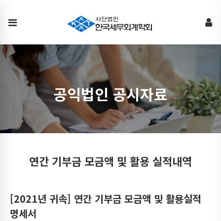
연
간
기
부
금
모
공익법인 공시자료
금
액
및
활
용
연간 기부금 모금액 및 활용 실적내역
실
적
[2021년 귀속] 연간 기부금 모금액 및 활용실적
내
명세서
역