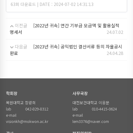
63회 다운로드 | DATE : 2024-07-02 14:31:13
이전글
[2022년 귀속] 연간 기부금 모금액 및 활용실적
명세서
24.07.02
다음글
[2023년 귀속] 공익법인 결산서류 등의 자율공시
완료
24.04.28
학회장
사무국장
목원대학교 장광희
대전보건대학교 이응문
lab
042-829-8312
lab
010-4415-0624
e-mail
e-mail
visionkh@mokwon.ac.kr
lem3376@naver.com