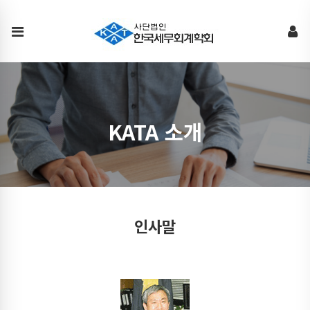
인
사
말
KATA 소개
인사말