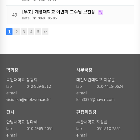
[부고] 계명대학교 이연희 교수님 모친상
49
kata
|
7069 |
05-05
1
2
3
4
5
학회장
사무국장
목원대학교 장광희
대전보건대학교 이응문
lab
042-829-8312
lab
010-4415-0624
e-mail
e-mail
visionkh@mokwon.ac.kr
lem3376@naver.com
간사
편집위원장
한남대학교 강다혜
부산대학교 지상현
lab
010-4965-2051
lab
051-510-2551
e-mail
e-mail