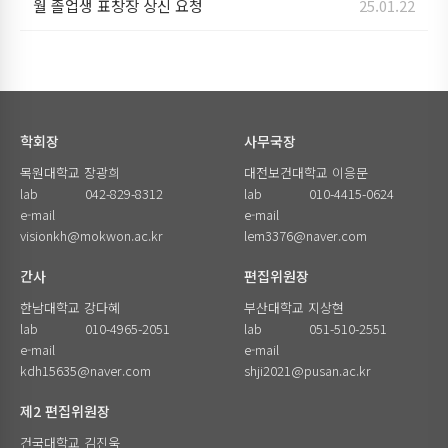
월 졸업생 표창장 상신 요청
25.01.22
학회장
사무국장
목원대학교 장광희
대전보건대학교 이응문
lab
042-829-8312
lab
010-4415-0624
e-mail
e-mail
visionkh@mokwon.ac.kr
lem3376@naver.com
간사
편집위원장
한남대학교 강다혜
부산대학교 지상현
lab
010-4965-2051
lab
051-510-2551
e-mail
e-mail
kdh15635@naver.com
shji2021@pusan.ac.kr
제2 편집위원장
건국대학교 김진욱