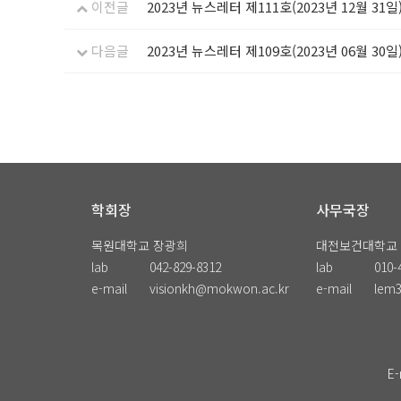
이전글
2023년 뉴스레터 제111호(2023년 12월 31일
다음글
2023년 뉴스레터 제109호(2023년 06월 30일
학회장
사무국장
목원대학교 장광희
대전보건대학교
lab
042-829-8312
lab
010-
e-mail
visionkh@mokwon.ac.kr
e-mail
lem
E-