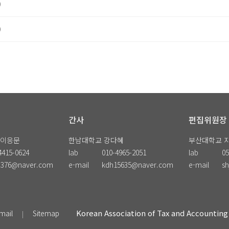
)
)
간사
편집위원장
 이응문
한남대학교 강다혜
부산대학교 
4415-0624
lab
010-4965-2051
lab
05
3376@naver.com
e-mail
kdh15635@naver.com
e-mail
sh
Korean Association of Tax and Accounting
mail
Sitemap
|