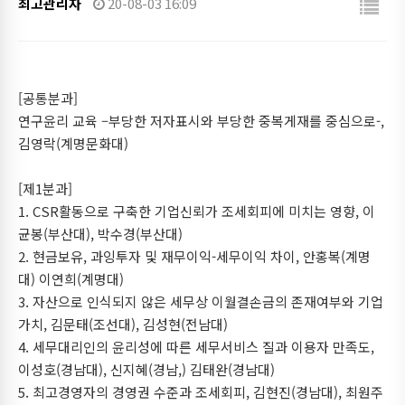
최고관리자
20-08-03 16:09
[공통분과]
연구윤리 교육 –부당한 저자표시와 부당한 중복게재를 중심으로-,
김영락(계명문화대)
[제1분과]
1. CSR활동으로 구축한 기업신뢰가 조세회피에 미치는 영향, 이
균봉(부산대), 박수경(부산대)
2. 현금보유, 과잉투자 및 재무이익-세무이익 차이, 안홍복(계명
대) 이연희(계명대)
3. 자산으로 인식되지 않은 세무상 이월결손금의 존재여부와 기업
가치, 김문태(조선대), 김성현(전남대)
4. 세무대리인의 윤리성에 따른 세무서비스 질과 이용자 만족도,
이성호(경남대), 신지혜(경남,) 김태완(경남대)
5. 최고경영자의 경영권 수준과 조세회피, 김현진(경남대), 최원주