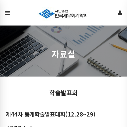
학
술
발
표
회
자료실
학술발표회
제44차 동계학술발표대회(12.28~29)