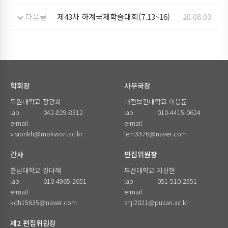
다음글
제43차 하계국제학술대회(7.13~16)
20.08.03
학회장
사무국장
목원대학교 장광희
대전보건대학교 이응문
lab
042-829-8312
lab
010-4415-0624
e-mail
e-mail
visionkh@mokwon.ac.kr
lem3376@naver.com
간사
편집위원장
한남대학교 강다혜
부산대학교 지상현
lab
010-4965-2051
lab
051-510-2551
e-mail
e-mail
kdh15635@naver.com
shji2021@pusan.ac.kr
제2 편집위원장